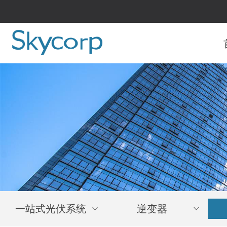
一站式光伏系统
ꀁ
逆变器
ꀁ