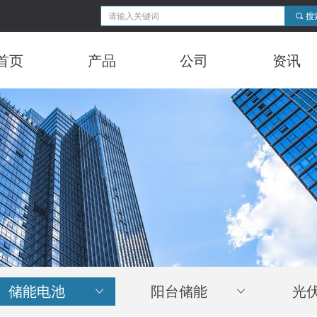
끠
搜
首页
产品
公司
资讯
储能电池
ꀁ
阳台储能
ꀁ
光